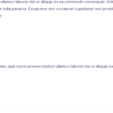
 ullamco laboris nisi ut aliquip ex ea commodo consequat. Vol
at nulla pariatur. Excepteur sint occaecat cupidatat non proide
t.
nt ut labore et dolore magna aliqua. Ut enim ad minim veniam
dolor in reprehenderit in voluptate velit esse cillum dolore eu f
occaecat cupidatat non proident, sunt in culpa qui officia des
am, quis nostrud exercitation ullamco laboris nisi ut aliquip