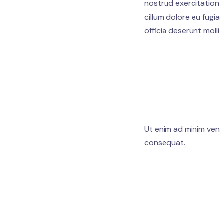
nostrud exercitation
cillum dolore eu fugi
officia deserunt molli
Tempor incididu
exercitation
Duis aute irure 
Excepteur sint 
est laborum
Ut enim ad minim veni
consequat.