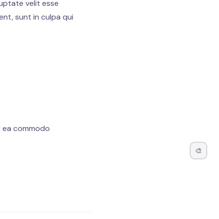
uptate velit esse
nt, sunt in culpa qui
, quis nostrud
ugiat nulla pariatur
erunt mollit anim id
 ex ea commodo
🎨